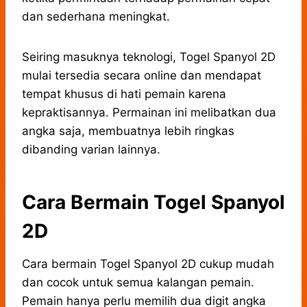
dan sederhana meningkat.
Seiring masuknya teknologi, Togel Spanyol 2D
mulai tersedia secara online dan mendapat
tempat khusus di hati pemain karena
kepraktisannya. Permainan ini melibatkan dua
angka saja, membuatnya lebih ringkas
dibanding varian lainnya.
Cara Bermain Togel Spanyol
2D
Cara bermain Togel Spanyol 2D cukup mudah
dan cocok untuk semua kalangan pemain.
Pemain hanya perlu memilih dua digit angka