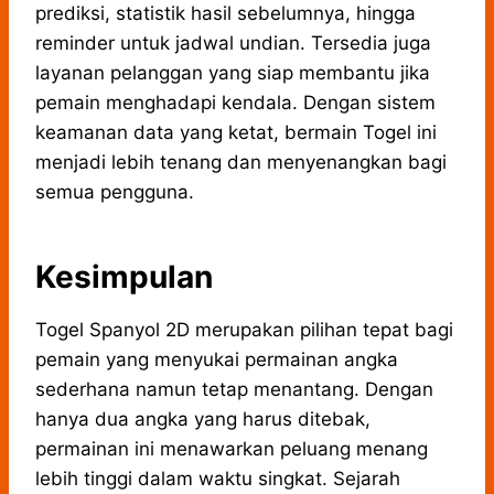
prediksi, statistik hasil sebelumnya, hingga
reminder untuk jadwal undian. Tersedia juga
layanan pelanggan yang siap membantu jika
pemain menghadapi kendala. Dengan sistem
keamanan data yang ketat, bermain Togel ini
menjadi lebih tenang dan menyenangkan bagi
semua pengguna.
Kesimpulan
Togel Spanyol 2D merupakan pilihan tepat bagi
pemain yang menyukai permainan angka
sederhana namun tetap menantang. Dengan
hanya dua angka yang harus ditebak,
permainan ini menawarkan peluang menang
lebih tinggi dalam waktu singkat. Sejarah