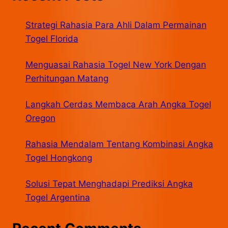
Strategi Rahasia Para Ahli Dalam Permainan
Togel Florida
Menguasai Rahasia Togel New York Dengan
Perhitungan Matang
Langkah Cerdas Membaca Arah Angka Togel
Oregon
Rahasia Mendalam Tentang Kombinasi Angka
Togel Hongkong
Solusi Tepat Menghadapi Prediksi Angka
Togel Argentina