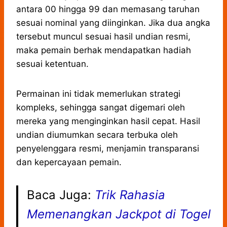
antara 00 hingga 99 dan memasang taruhan
sesuai nominal yang diinginkan. Jika dua angka
tersebut muncul sesuai hasil undian resmi,
maka pemain berhak mendapatkan hadiah
sesuai ketentuan.
Permainan ini tidak memerlukan strategi
kompleks, sehingga sangat digemari oleh
mereka yang menginginkan hasil cepat. Hasil
undian diumumkan secara terbuka oleh
penyelenggara resmi, menjamin transparansi
dan kepercayaan pemain.
Baca Juga:
Trik Rahasia
Memenangkan Jackpot di Togel