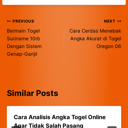
Post
PREVIOUS
NEXT
Bermain Togel
Cara Cerdas Menebak
navigation
Suriname 10rb
Angka Akurat di Togel
Dengan Sistem
Oregon 06
Genap-Ganjil
Similar Posts
Cara Analisis Angka Togel Online
Agar Tidak Salah Pasang