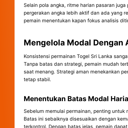
Selain pola angka, ritme harian pasaran juga
pergerakan angka lebih aktif dan ada yang r
pemain menentukan kapan fokus analisis diti
Mengelola Modal Dengan
Konsistensi permainan Togel Sri Lanka sang
Tanpa batas dan strategi, pemain mudah ter
saat menang. Strategi aman menekankan peng
tetap stabil.
Menentukan Batas Modal Hari
Sebelum memulai permainan, penting untuk m
Batas ini sebaiknya disesuaikan dengan kem
terkontrol. Dengan batas jelas, pemain dapa