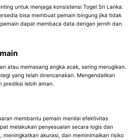
enting untuk menjaga konsistensi Togel Sri Lanka.
ersedia bisa membuat pemain bingung jika tidak
, pemain dapat membaca data dengan jernih dan
rmain
ahan atau memasang angka acak, sering merugikan.
ategi yang telah direncanakan. Mengendalikan
 prediksi lebih aman.
eluaran membantu pemain menilai efektivitas
apat melakukan penyesuaian secara logis dan
i, meningkatkan akurasi, dan meminimalkan risiko