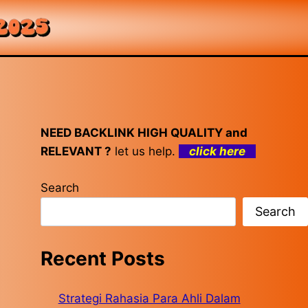
NEED BACKLINK HIGH QUALITY and
RELEVANT ?
let us help.
click here
Search
Search
Recent Posts
Strategi Rahasia Para Ahli Dalam