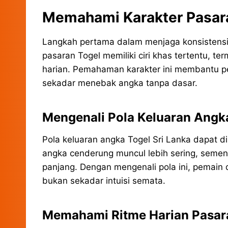
Memahami Karakter Pasara
Langkah pertama dalam menjaga konsistensi
pasaran Togel memiliki ciri khas tertentu, te
harian. Pemahaman karakter ini membantu pe
sekadar menebak angka tanpa dasar.
Mengenali Pola Keluaran Angk
Pola keluaran angka Togel Sri Lanka dapat di
angka cenderung muncul lebih sering, sementa
panjang. Dengan mengenali pola ini, pemain
bukan sekadar intuisi semata.
Memahami Ritme Harian Pasar