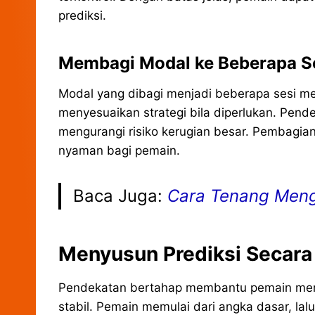
prediksi.
Membagi Modal ke Beberapa S
Modal yang dibagi menjadi beberapa sesi me
menyesuaikan strategi bila diperlukan. Pend
mengurangi risiko kerugian besar. Pembagia
nyaman bagi pemain.
Baca Juga:
Cara Tenang Mengh
Menyusun Prediksi Secara
Pendekatan bertahap membantu pemain memb
stabil. Pemain memulai dari angka dasar, la