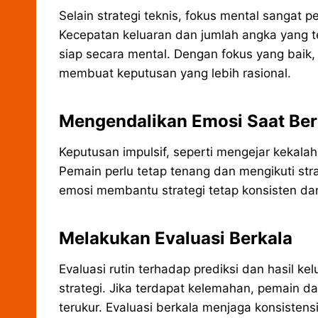
Selain strategi teknis, fokus mental sangat p
Kecepatan keluaran dan jumlah angka yang t
siap secara mental. Dengan fokus yang baik
membuat keputusan yang lebih rasional.
Mengendalikan Emosi Saat Be
Keputusan impulsif, seperti mengejar kekal
Pemain perlu tetap tenang dan mengikuti str
emosi membantu strategi tetap konsisten dan
Melakukan Evaluasi Berkala
Evaluasi rutin terhadap prediksi dan hasil k
strategi. Jika terdapat kelemahan, pemain d
terukur. Evaluasi berkala menjaga konsistens