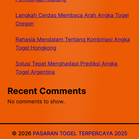
Langkah Cerdas Membaca Arah Angka Togel
Oregon
Rahasia Mendalam Tentang Kombinasi Angka
Togel Hongkong
Solusi Tepat Menghadapi Prediksi Angka
Togel Argentina
Recent Comments
No comments to show.
© 2026
PASARAN TOGEL TERPERCAYA 2025