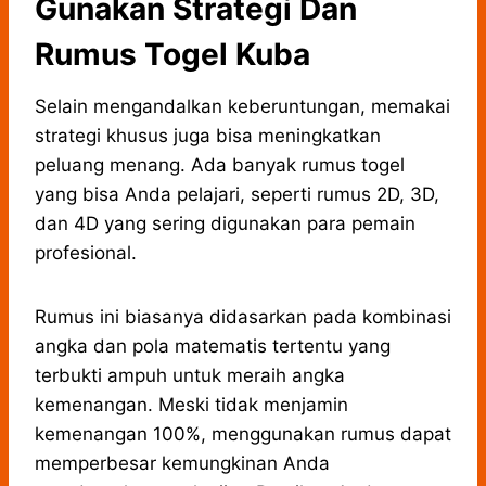
Gunakan Strategi Dan
Rumus Togel Kuba
Selain mengandalkan keberuntungan, memakai
strategi khusus juga bisa meningkatkan
peluang menang. Ada banyak rumus togel
yang bisa Anda pelajari, seperti rumus 2D, 3D,
dan 4D yang sering digunakan para pemain
profesional.
Rumus ini biasanya didasarkan pada kombinasi
angka dan pola matematis tertentu yang
terbukti ampuh untuk meraih angka
kemenangan. Meski tidak menjamin
kemenangan 100%, menggunakan rumus dapat
memperbesar kemungkinan Anda