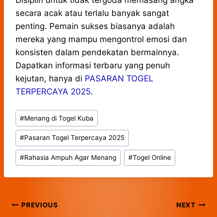
Disiplin untuk tidak tergoda memasang angka
secara acak atau terlalu banyak sangat
penting. Pemain sukses biasanya adalah
mereka yang mampu mengontrol emosi dan
konsisten dalam pendekatan bermainnya.
Dapatkan informasi terbaru yang penuh
kejutan, hanya di
PASARAN TOGEL
TERPERCAYA 2025
.
Post
#
Menang di Togel Kuba
Tags:
#
Pasaran Togel Terpercaya 2025
#
Rahasia Ampuh Agar Menang
#
Togel Online
Post
PREVIOUS
NEXT