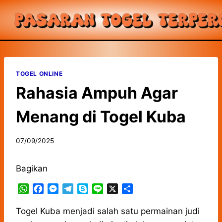
Skip
to
content
TOGEL ONLINE
Rahasia Ampuh Agar
Menang di Togel Kuba
07/09/2025
Bagikan
W
F
M
T
S
L
X
S
h
a
e
e
k
i
h
a
c
s
l
y
n
a
Togel Kuba menjadi salah satu permainan judi
t
e
s
e
p
e
r