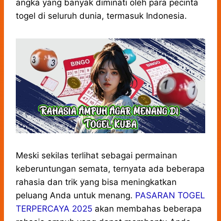
angka yang banyak diminati oleh para pecinta
s
b
e
g
e
e
togel di seluruh dunia, termasuk Indonesia.
A
o
n
r
p
o
g
a
p
k
e
m
r
Meski sekilas terlihat sebagai permainan
keberuntungan semata, ternyata ada beberapa
rahasia dan trik yang bisa meningkatkan
peluang Anda untuk menang.
PASARAN TOGEL
TERPERCAYA 2025
akan membahas beberapa