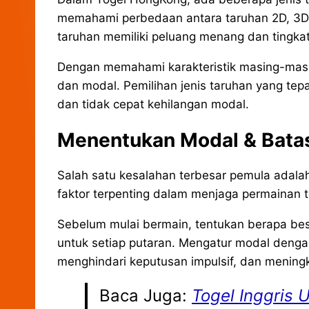
memahami perbedaan antara taruhan 2D, 3D, 4
taruhan memiliki peluang menang dan tingka
Dengan memahami karakteristik masing-masi
dan modal. Pemilihan jenis taruhan yang tepa
dan tidak cepat kehilangan modal.
Menentukan Modal & Bata
Salah satu kesalahan terbesar pemula adal
faktor terpenting dalam menjaga permainan 
Sebelum mulai bermain, tentukan berapa bes
untuk setiap putaran. Mengatur modal denga
menghindari keputusan impulsif, dan mening
Baca Juga:
Togel Inggris 