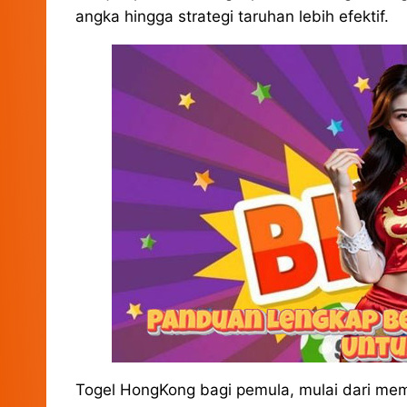
angka hingga strategi taruhan lebih efektif.
Togel HongKong bagi pemula, mulai dari mem