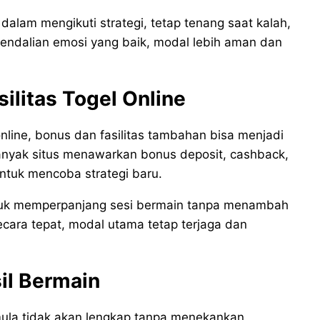
dalam mengikuti strategi, tetap tenang saat kalah,
endalian emosi yang baik, modal lebih aman dan
litas Togel Online
nline, bonus dan fasilitas tambahan bisa menjadi
nyak situs menawarkan bonus deposit, cashback,
ntuk mencoba strategi baru.
ntuk memperpanjang sesi bermain tanpa menambah
cara tepat, modal utama tetap terjaga dan
il Bermain
ula tidak akan lengkap tanpa menekankan