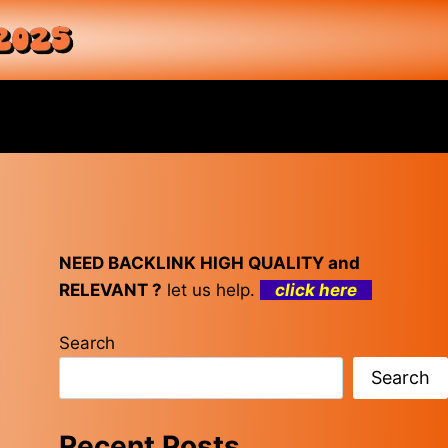
NEED BACKLINK HIGH QUALITY and
RELEVANT ?
let us help.
click here
Search
Search
Recent Posts