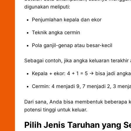
digunakan meliputi:
Penjumlahan kepala dan ekor
Teknik angka cermin
Pola ganjil-genap atau besar-kecil
Sebagai contoh, jika angka keluaran terakh
Kepala + ekor: 4 + 1 = 5 → bisa jadi angka
Cermin: 4 menjadi 9, 7 menjadi 2, 3 menja
Dari sana, Anda bisa membentuk beberapa k
potensi tinggi untuk keluar.
Pilih Jenis Taruhan yang S