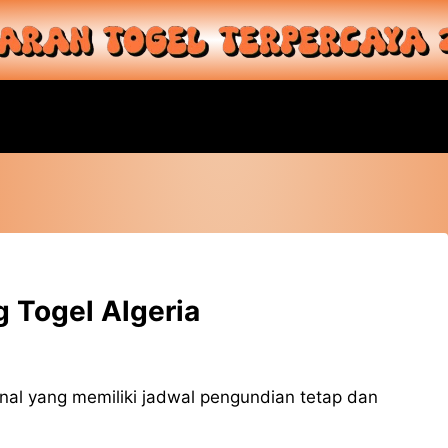
Togel Algeria
 Togel Algeria
onal yang memiliki jadwal pengundian tetap dan