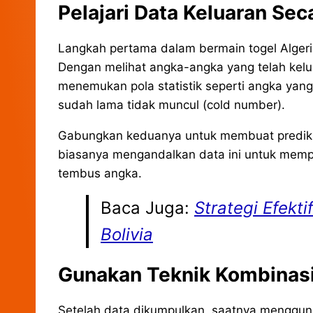
Pelajari Data Keluaran Sec
Langkah pertama dalam bermain togel Algeri
Dengan melihat angka-angka yang telah kelu
menemukan pola statistik seperti angka yan
sudah lama tidak muncul (cold number).
Gabungkan keduanya untuk membuat prediks
biasanya mengandalkan data ini untuk mem
tembus angka.
Baca Juga:
Strategi Efekt
Bolivia
Gunakan Teknik Kombinas
Setelah data dikumpulkan, saatnya menggu