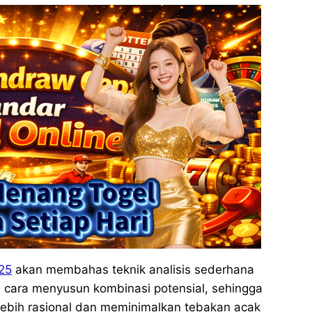
25
akan membahas teknik analisis sederhana
n cara menyusun kombinasi potensial, sehingga
ebih rasional dan meminimalkan tebakan acak