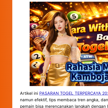
Artikel ini
PASARAN TOGEL TERPERCAYA 20
namun efektif, tips membaca tren angka, da
pemain bisa merencanakan langkah dengan l