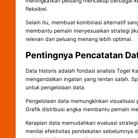
meningkatkan peluang mencakup berbagai ke
fleksibel.
Selain itu, membuat kombinasi alternatif sang
membantu pemain menyesuaikan strategi jika
relevan dan peluang menang lebih optimal.
Pentingnya Pencatatan Da
Data historis adalah fondasi analisis Togel 
mengandalkan ingatan yang rentan salah. S
untuk pengelolaan data.
Pengelolaan data memungkinkan visualisasi p
Grafik distribusi angka membantu pemain mel
Kerapian data memudahkan evaluasi strategi
menilai efektivitas pendekatan sebelumnya d