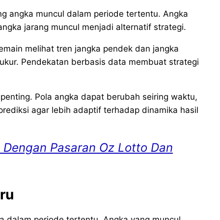
ng angka muncul dalam periode tertentu. Angka
ngka jarang muncul menjadi alternatif strategi.
emain melihat tren jangka pendek dan jangka
erukur. Pendekatan berbasis data membuat strategi
penting. Pola angka dapat berubah seiring waktu,
ediksi agar lebih adaptif terhadap dinamika hasil
a Dengan Pasaran Oz Lotto Dan
ru
a dalam periode tertentu. Angka yang muncul