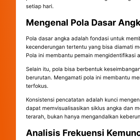
setiap hari.
Mengenal Pola Dasar Ang
Pola dasar angka adalah fondasi untuk memb
kecenderungan tertentu yang bisa diamati m
Pola ini membantu pemain mengidentifikasi 
Selain itu, pola bisa berbentuk keseimbangan
berurutan. Mengamati pola ini membantu men
terfokus.
Konsistensi pencatatan adalah kunci mengenal
dapat memvisualisasikan siklus angka dan 
terarah, bukan hanya mengandalkan keberu
Analisis Frekuensi Kemun