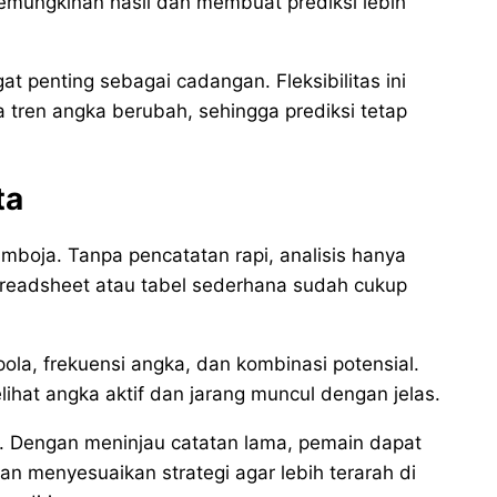
mungkinan hasil dan membuat prediksi lebih
at penting sebagai cadangan. Fleksibilitas ini
 tren angka berubah, sehingga prediksi tetap
ta
Kamboja. Tanpa pencatatan rapi, analisis hanya
preadsheet atau tabel sederhana sudah cukup
ola, frekuensi angka, dan kombinasi potensial.
ihat angka aktif dan jarang muncul dengan jelas.
. Dengan meninjau catatan lama, pemain dapat
an menyesuaikan strategi agar lebih terarah di