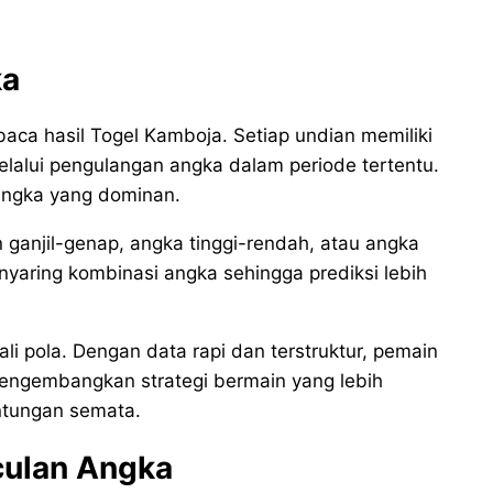
ka
aca hasil Togel Kamboja. Setiap undian memiliki
elalui pengulangan angka dalam periode tertentu.
angka yang dominan.
 ganjil-genap, angka tinggi-rendah, atau angka
yaring kombinasi angka sehingga prediksi lebih
i pola. Dengan data rapi dan terstruktur, pemain
mengembangkan strategi bermain yang lebih
ntungan semata.
culan Angka