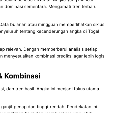
an dominasi sementara. Mengamati tren terbaru
. Data bulanan atau mingguan memperlihatkan siklus
nyeluruh tentang kecenderungan angka di Togel
tap relevan. Dengan memperbarui analisis setiap
n menyesuaikan kombinasi prediksi agar lebih logis
& Kombinasi
si, dan tren hasil. Angka ini menjadi fokus utama
ganjil-genap dan tinggi-rendah. Pendekatan ini