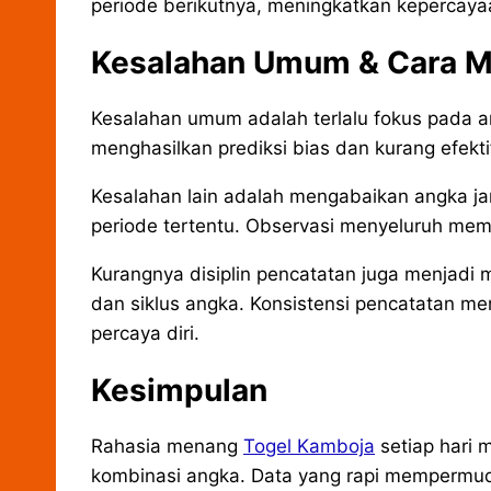
periode berikutnya, meningkatkan kepercayaa
Kesalahan Umum & Cara M
Kesalahan umum adalah terlalu fokus pada ang
menghasilkan prediksi bias dan kurang efekti
Kesalahan lain adalah mengabaikan angka ja
periode tertentu. Observasi menyeluruh me
Kurangnya disiplin pencatatan juga menjadi m
dan siklus angka. Konsistensi pencatatan mem
percaya diri.
Kesimpulan
Rahasia menang
Togel Kamboja
setiap hari 
kombinasi angka. Data yang rapi mempermudah