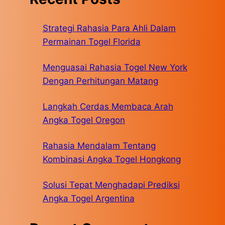
Strategi Rahasia Para Ahli Dalam
Permainan Togel Florida
Menguasai Rahasia Togel New York
Dengan Perhitungan Matang
Langkah Cerdas Membaca Arah
Angka Togel Oregon
Rahasia Mendalam Tentang
Kombinasi Angka Togel Hongkong
Solusi Tepat Menghadapi Prediksi
Angka Togel Argentina