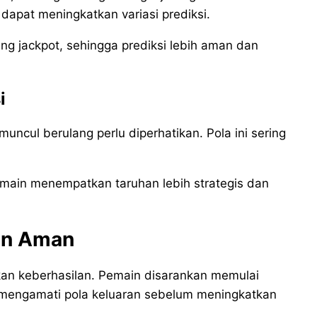
apat meningkatkan variasi prediksi.
ng jackpot, sehingga prediksi lebih aman dan
i
uncul berulang perlu diperhatikan. Pola ini sering
ain menempatkan taruhan lebih strategis dan
dan Aman
kan keberhasilan. Pemain disarankan memulai
mengamati pola keluaran sebelum meningkatkan