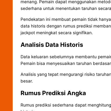
menang. Pemain dapat menggunakan metode
sederhana untuk menentukan taruhan secara 
Pendekatan ini membuat pemain tidak han
data historis dengan rumus prediksi membant
jackpot meningkat secara signifikan.
Analisis Data Historis
Data keluaran sebelumnya membantu pemai
Pemain bisa menyesuaikan taruhan berdasark
Analisis yang tepat mengurangi risiko taruh
besar.
Rumus Prediksi Angka
Rumus prediksi sederhana dapat menghitun