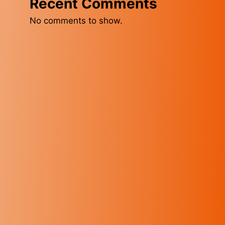
Recent Comments
No comments to show.