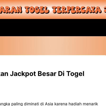
Togel Taiwan
n Jackpot Besar Di Togel
ngka paling diminati di Asia karena hadiah menarik