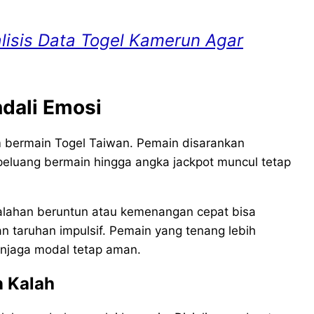
alisis Data Togel Kamerun Agar
dali Emosi
 bermain Togel Taiwan. Pemain disarankan
eluang bermain hingga angka jackpot muncul tetap
ekalahan beruntun atau kemenangan cepat bisa
taruhan impulsif. Pemain yang tenang lebih
njaga modal tetap aman.
 Kalah