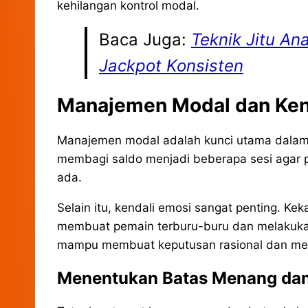
kehilangan kontrol modal.
Baca Juga:
Teknik Jitu An
Jackpot Konsisten
Manajemen Modal dan Ken
Manajemen modal adalah kunci utama dalam
membagi saldo menjadi beberapa sesi agar p
ada.
Selain itu, kendali emosi sangat penting. K
membuat pemain terburu-buru dan melakukan 
mampu membuat keputusan rasional dan me
Menentukan Batas Menang dan