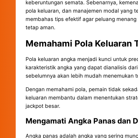
keberuntungan semata. Sebenarnya, kemenanga
pola keluaran, dan manajemen modal yang t
membahas tips efektif agar peluang menang 
tetap aman.
Memahami Pola Keluaran 
Pola keluaran angka menjadi kunci untuk pred
karakteristik angka yang dapat dianalisis dar
sebelumnya akan lebih mudah menemukan tre
Dengan memahami pola, pemain tidak sekada
keluaran membantu dalam menentukan strate
jackpot besar.
Mengamati Angka Panas dan D
Angka panas adalah angka yang sering muncu