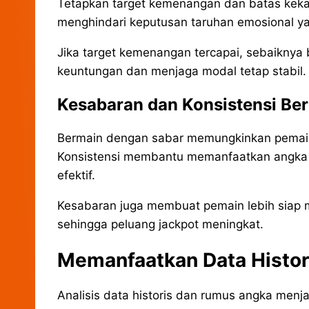
Tetapkan target kemenangan dan batas keka
menghindari keputusan taruhan emosional ya
Jika target kemenangan tercapai, sebaikny
keuntungan dan menjaga modal tetap stabil.
Kesabaran dan Konsistensi Be
Bermain dengan sabar memungkinkan pemain
Konsistensi membantu memanfaatkan angka 
efektif.
Kesabaran juga membuat pemain lebih siap me
sehingga peluang jackpot meningkat.
Memanfaatkan Data Histor
Analisis data historis dan rumus angka men