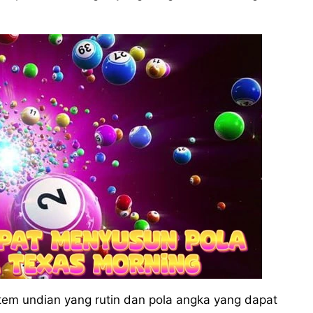
stem undian yang rutin dan pola angka yang dapat