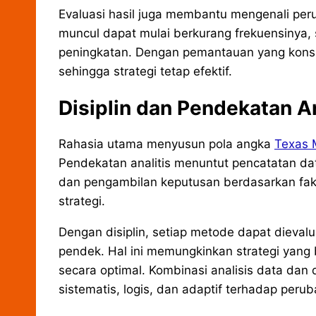
Evaluasi hasil juga membantu mengenali per
muncul dapat mulai berkurang frekuensinya,
peningkatan. Dengan pemantauan yang konsis
sehingga strategi tetap efektif.
Disiplin dan Pendekatan An
Rahasia utama menyusun pola angka
Texas 
Pendekatan analitis menuntut pencatatan data
dan pengambilan keputusan berdasarkan fakta
strategi.
Dengan disiplin, setiap metode dapat dievalu
pendek. Hal ini memungkinkan strategi yang b
secara optimal. Kombinasi analisis data dan 
sistematis, logis, dan adaptif terhadap perub