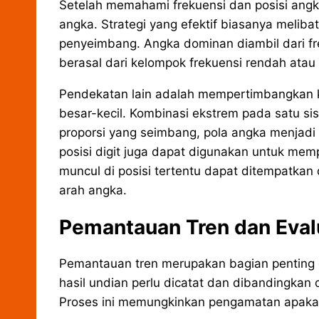
Setelah memahami frekuensi dan posisi angk
angka. Strategi yang efektif biasanya meli
penyeimbang. Angka dominan diambil dari fr
berasal dari kelompok frekuensi rendah atau
Pendekatan lain adalah mempertimbangkan k
besar-kecil. Kombinasi ekstrem pada satu si
proporsi yang seimbang, pola angka menjadi le
posisi digit juga dapat digunakan untuk mem
muncul di posisi tertentu dapat ditempatkan 
arah angka.
Pemantauan Tren dan Evalu
Pemantauan tren merupakan bagian penting 
hasil undian perlu dicatat dan dibandingkan
Proses ini memungkinkan pengamatan apakah 