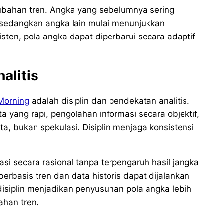
ubahan tren. Angka yang sebelumnya sering
 sedangkan angka lain mulai menunjukkan
ten, pola angka dapat diperbarui secara adaptif
alitis
Morning
adalah disiplin dan pendekatan analitis.
 yang rapi, pengolahan informasi secara objektif,
, bukan spekulasi. Disiplin menjaga konsistensi
asi secara rasional tanpa terpengaruh hasil jangka
erbasis tren dan data historis dapat dijalankan
disiplin menjadikan penyusunan pola angka lebih
ahan tren.