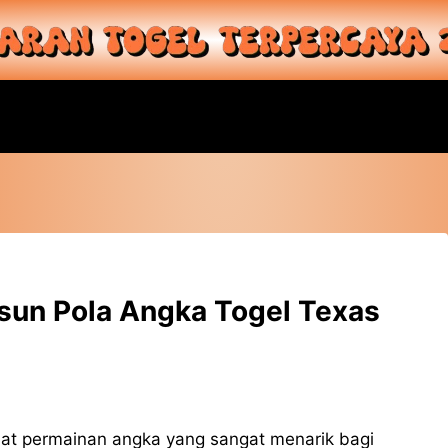
Togel Texas Morning
usun Pola Angka Togel Texas
mat permainan angka yang sangat menarik bagi