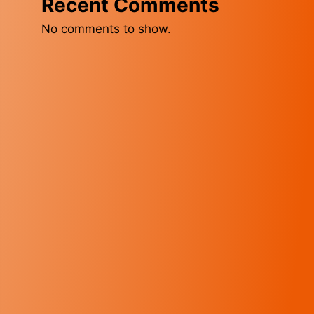
Recent Comments
No comments to show.