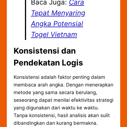
Baca Juga:
Cara
Tepat Menyaring
Angka Potensial
Togel Vietnam
Konsistensi dan
Pendekatan Logis
Konsistensi adalah faktor penting dalam
membaca arah angka. Dengan menerapkan
metode yang sama secara berulang,
seseorang dapat menilai efektivitas strategi
yang digunakan dari waktu ke waktu.
Tanpa konsistensi, hasil analisis akan sulit
dibandingkan dan kurang bermakna.