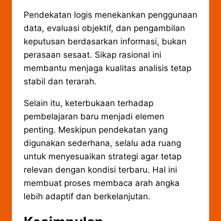
Pendekatan logis menekankan penggunaan
data, evaluasi objektif, dan pengambilan
keputusan berdasarkan informasi, bukan
perasaan sesaat. Sikap rasional ini
membantu menjaga kualitas analisis tetap
stabil dan terarah.
Selain itu, keterbukaan terhadap
pembelajaran baru menjadi elemen
penting. Meskipun pendekatan yang
digunakan sederhana, selalu ada ruang
untuk menyesuaikan strategi agar tetap
relevan dengan kondisi terbaru. Hal ini
membuat proses membaca arah angka
lebih adaptif dan berkelanjutan.