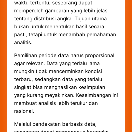
waktu tertentu, seseorang dapat
memperoleh gambaran yang lebih jelas
tentang distribusi angka. Tujuan utama
bukan untuk menentukan hasil secara
pasti, tetapi untuk menambah pemahaman
analitis.
Pemilihan periode data harus proporsional
agar relevan. Data yang terlalu lama
mungkin tidak mencerminkan kondisi
terbaru, sedangkan data yang terlalu
singkat bisa menghasilkan kesimpulan
yang kurang meyakinkan. Keseimbangan ini
membuat analisis lebih terukur dan
rasional.
Melalui pendekatan berbasis data,