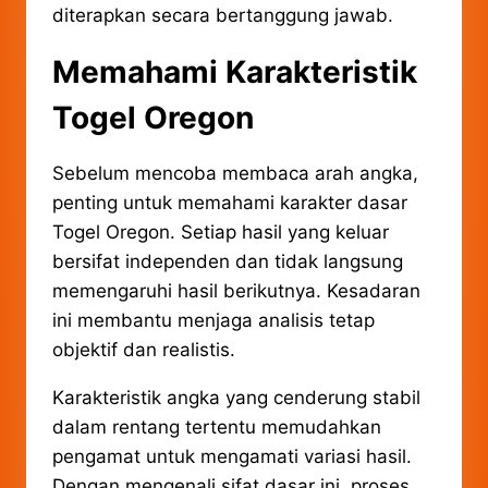
diterapkan secara bertanggung jawab.
Memahami Karakteristik
Togel Oregon
Sebelum mencoba membaca arah angka,
penting untuk memahami karakter dasar
Togel Oregon. Setiap hasil yang keluar
bersifat independen dan tidak langsung
memengaruhi hasil berikutnya. Kesadaran
ini membantu menjaga analisis tetap
objektif dan realistis.
Karakteristik angka yang cenderung stabil
dalam rentang tertentu memudahkan
pengamat untuk mengamati variasi hasil.
Dengan mengenali sifat dasar ini, proses