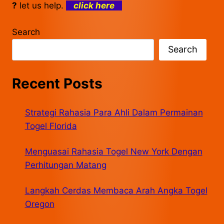
?
let us help.
click here
Search
Search
Recent Posts
Strategi Rahasia Para Ahli Dalam Permainan
Togel Florida
Menguasai Rahasia Togel New York Dengan
Perhitungan Matang
Langkah Cerdas Membaca Arah Angka Togel
Oregon