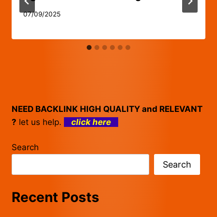
07/09/2025
NEED BACKLINK HIGH QUALITY and RELEVANT
?
let us help.
click here
Search
Search
Recent Posts