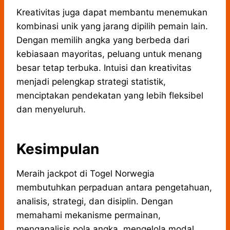
Kreativitas juga dapat membantu menemukan
kombinasi unik yang jarang dipilih pemain lain.
Dengan memilih angka yang berbeda dari
kebiasaan mayoritas, peluang untuk menang
besar tetap terbuka. Intuisi dan kreativitas
menjadi pelengkap strategi statistik,
menciptakan pendekatan yang lebih fleksibel
dan menyeluruh.
Kesimpulan
Meraih jackpot di Togel Norwegia
membutuhkan perpaduan antara pengetahuan,
analisis, strategi, dan disiplin. Dengan
memahami mekanisme permainan,
menganalisis pola angka, mengelola modal,