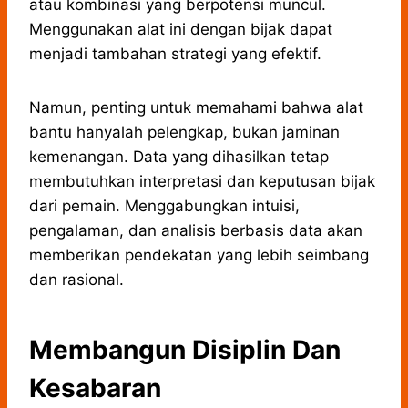
atau kombinasi yang berpotensi muncul.
Menggunakan alat ini dengan bijak dapat
menjadi tambahan strategi yang efektif.
Namun, penting untuk memahami bahwa alat
bantu hanyalah pelengkap, bukan jaminan
kemenangan. Data yang dihasilkan tetap
membutuhkan interpretasi dan keputusan bijak
dari pemain. Menggabungkan intuisi,
pengalaman, dan analisis berbasis data akan
memberikan pendekatan yang lebih seimbang
dan rasional.
Membangun Disiplin Dan
Kesabaran