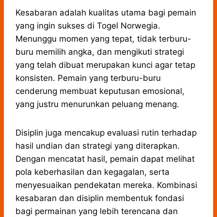
Kesabaran adalah kualitas utama bagi pemain
yang ingin sukses di Togel Norwegia.
Menunggu momen yang tepat, tidak terburu-
buru memilih angka, dan mengikuti strategi
yang telah dibuat merupakan kunci agar tetap
konsisten. Pemain yang terburu-buru
cenderung membuat keputusan emosional,
yang justru menurunkan peluang menang.
Disiplin juga mencakup evaluasi rutin terhadap
hasil undian dan strategi yang diterapkan.
Dengan mencatat hasil, pemain dapat melihat
pola keberhasilan dan kegagalan, serta
menyesuaikan pendekatan mereka. Kombinasi
kesabaran dan disiplin membentuk fondasi
bagi permainan yang lebih terencana dan