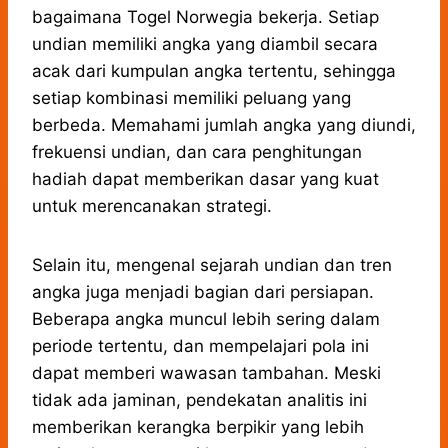
bagaimana Togel Norwegia bekerja. Setiap
undian memiliki angka yang diambil secara
acak dari kumpulan angka tertentu, sehingga
setiap kombinasi memiliki peluang yang
berbeda. Memahami jumlah angka yang diundi,
frekuensi undian, dan cara penghitungan
hadiah dapat memberikan dasar yang kuat
untuk merencanakan strategi.
Selain itu, mengenal sejarah undian dan tren
angka juga menjadi bagian dari persiapan.
Beberapa angka muncul lebih sering dalam
periode tertentu, dan mempelajari pola ini
dapat memberi wawasan tambahan. Meski
tidak ada jaminan, pendekatan analitis ini
memberikan kerangka berpikir yang lebih