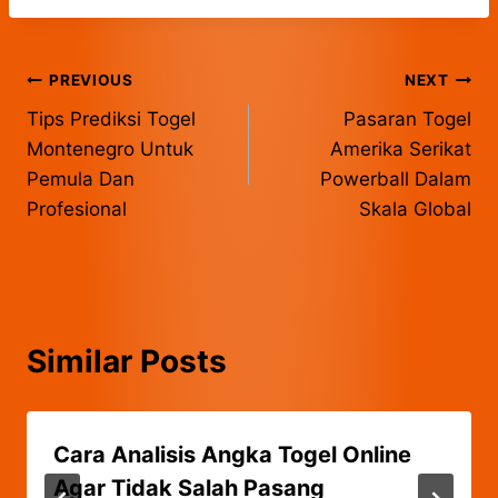
Post
PREVIOUS
NEXT
Tips Prediksi Togel
Pasaran Togel
navigation
Montenegro Untuk
Amerika Serikat
Pemula Dan
Powerball Dalam
Profesional
Skala Global
Similar Posts
Cara Analisis Angka Togel Online
Agar Tidak Salah Pasang