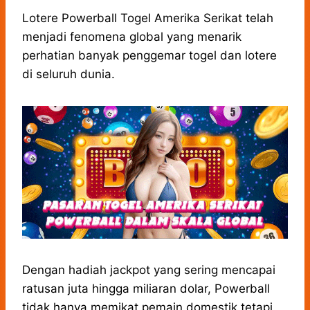
h
a
e
e
k
i
h
a
c
s
l
y
n
a
Lotere Powerball Togel Amerika Serikat telah
t
e
s
e
p
e
r
menjadi fenomena global yang menarik
s
b
e
g
e
e
perhatian banyak penggemar togel dan lotere
A
o
n
r
di seluruh dunia.
p
o
g
a
p
k
e
m
r
Dengan hadiah jackpot yang sering mencapai
ratusan juta hingga miliaran dolar, Powerball
tidak hanya memikat pemain domestik tetapi