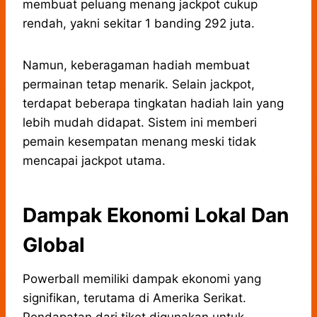
membuat peluang menang jackpot cukup
rendah, yakni sekitar 1 banding 292 juta.
Namun, keberagaman hadiah membuat
permainan tetap menarik. Selain jackpot,
terdapat beberapa tingkatan hadiah lain yang
lebih mudah didapat. Sistem ini memberi
pemain kesempatan menang meski tidak
mencapai jackpot utama.
Dampak Ekonomi Lokal Dan
Global
Powerball memiliki dampak ekonomi yang
signifikan, terutama di Amerika Serikat.