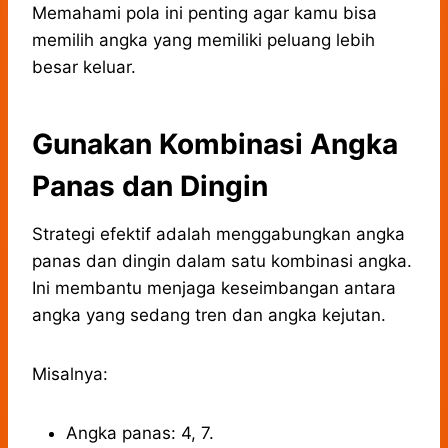
Memahami pola ini penting agar kamu bisa
memilih angka yang memiliki peluang lebih
besar keluar.
Gunakan Kombinasi Angka
Panas dan Dingin
Strategi efektif adalah menggabungkan angka
panas dan dingin dalam satu kombinasi angka.
Ini membantu menjaga keseimbangan antara
angka yang sedang tren dan angka kejutan.
Misalnya:
Angka panas: 4, 7.