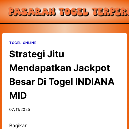
Skip
to
content
TOGEL ONLINE
Strategi Jitu
Mendapatkan Jackpot
Besar Di Togel INDIANA
MID
07/11/2025
Bagikan