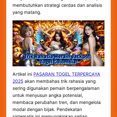
membutuhkan strategi cerdas dan analisis
yang matang.
Artikel ini
PASARAN TOGEL TERPERCAYA
2025
akan membahas trik rahasia yang
sering digunakan pemain berpengalaman
untuk menyusun angka potensial,
membaca perubahan tren, dan mengelola
modal dengan bijak. Pendekatan
sistematis ini memungkinkan setiap