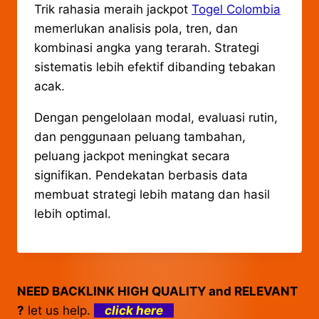
Trik rahasia meraih jackpot
Togel Colombia
memerlukan analisis pola, tren, dan
kombinasi angka yang terarah. Strategi
sistematis lebih efektif dibanding tebakan
acak.
Dengan pengelolaan modal, evaluasi rutin,
dan penggunaan peluang tambahan,
peluang jackpot meningkat secara
signifikan. Pendekatan berbasis data
membuat strategi lebih matang dan hasil
lebih optimal.
NEED BACKLINK HIGH QUALITY and RELEVANT
?
let us help.
click here