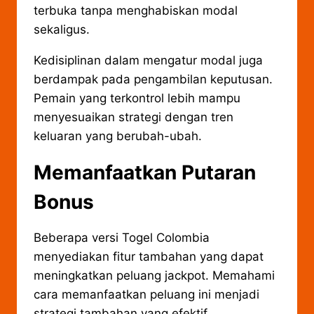
terbuka tanpa menghabiskan modal
sekaligus.
Kedisiplinan dalam mengatur modal juga
berdampak pada pengambilan keputusan.
Pemain yang terkontrol lebih mampu
menyesuaikan strategi dengan tren
keluaran yang berubah-ubah.
Memanfaatkan Putaran
Bonus
Beberapa versi Togel Colombia
menyediakan fitur tambahan yang dapat
meningkatkan peluang jackpot. Memahami
cara memanfaatkan peluang ini menjadi
strategi tambahan yang efektif.