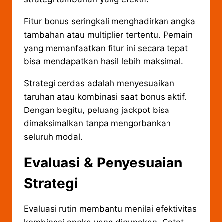
Fitur bonus seringkali menghadirkan angka
tambahan atau multiplier tertentu. Pemain
yang memanfaatkan fitur ini secara tepat
bisa mendapatkan hasil lebih maksimal.
Strategi cerdas adalah menyesuaikan
taruhan atau kombinasi saat bonus aktif.
Dengan begitu, peluang jackpot bisa
dimaksimalkan tanpa mengorbankan
seluruh modal.
Evaluasi & Penyesuaian
Strategi
Evaluasi rutin membantu menilai efektivitas